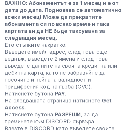
ВАЖНО: Абонаментът е за 1 месец и е от
дата до дата. Подновява се автоматично
всеки месец! Може да прекратите
абонамента си по всяко време и така
картата ви да НЕ бъде таксувана за
следващия месец.
Ето стъпките накратко:
Въведете имейл адрес, след това още
веднъж, въведете 2 имена и след това
въведете данните на своята кредитна или
дебитна карта, като не забравяйте да
посочите и нейната валидност и
трицифрения код на гърба (CVC).
Натиснете бутона
PAY
.
На следващата страница натиснете
Get
Access.
Натиснете бутона
РАЗРЕШИ
, за да
преминете към DISCORD сървъра.
Влезте в DISCORD като въведете своите