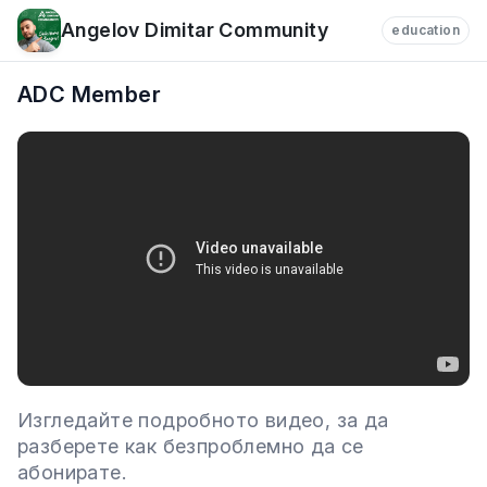
Angelov Dimitar Community
education
ADC Member
Изгледайте подробното видео, за да
разберете как безпроблемно да се
абонирате.