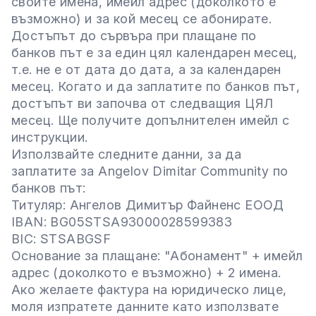
своите имена, имейл адрес (доколкото е
възможно) и за кой месец се абонирате.
Достъпът до сървъра при плащане по
банков път е за един цял календарен месец,
т.е. не е от дата до дата, а за календарен
месец. Когато и да заплатите по банков път,
достъпът ви започва от следващия ЦЯЛ
месец. Ще получите допълнителен имейл с
инструкции.
Използвайте следните данни, за да
заплатите за Angelov Dimitar Community по
банков път:
Титуляр: Ангелов Димитър Файненс ЕООД
IBAN: BG05STSA93000028599383
BIC: STSABGSF
Основание за плащане: "Абонамент" + имейл
адрес (доколкото е възможно) + 2 имена.
Ако желаете фактура на юридическо лице,
моля изпратете данните като използвате